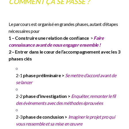
COMMENT ÇA SE PASSE ?
Le parcours est organisé en grandes phases, autant d’étapes
nécessaires pour
1 – Construire une relation de confiance
>
Faire
connaissance avant de nous engager ensemble !
2 – Entrer dans le cœur de l’accompagnement avec les 3
phases clés
2-1
phase préliminaire >
Se mettre d’accord avant de
se lancer
2-2
phase d’investigation >
E
nquêter, remonter le fil
des évènements avec des méthodes éprouvées
2-3
phase de conclusion >
Imaginer le projet pro qui
vous ressemble et sa mise en œuvre